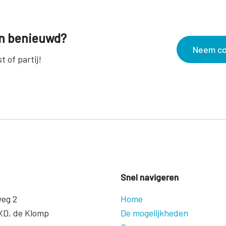
en benieuwd?
Neem co
 of partij!
Snel navigeren
weg 2
Home
XD, de Klomp
De mogelijkheden