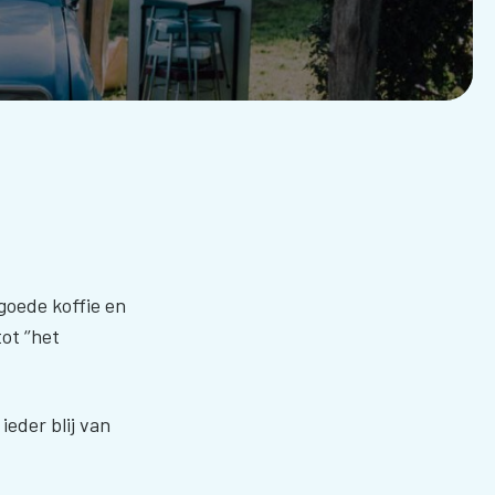
goede koffie en
t ‘’het
eder blij van