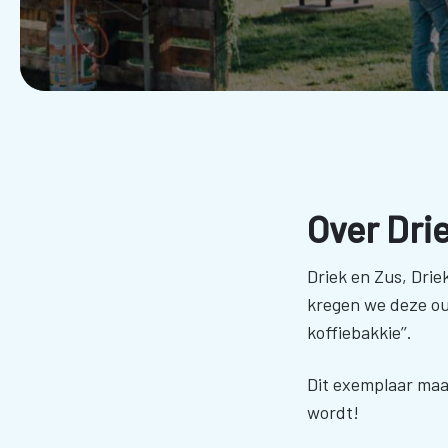
Over Dri
Driek en Zus, Drie
kregen we deze o
koffiebakkie’’.
Dit exemplaar maak
wordt!